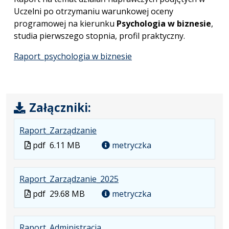
Uczelni po otrzymaniu warunkowej oceny
programowej na kierunku
Psychologia w biznesie
,
studia pierwszego stopnia, profil praktyczny.
Raport_psychologia w biznesie
Załączniki:
.
.
.
Raport_Zarządzanie
Plik
Rozmiar
Otwiera
Plik
pdf
6.11 MB
metryczka
w
pliku:
się
w
formacie:
6.11
w
formacie
.
.
.
Raport_Zarządzanie_2025
pdf
MB
nowej
Plik
Rozmiar
Otwiera
karcie.
Plik
pdf
29.68 MB
metryczka
w
pliku:
się
w
formacie:
29.68
w
formacie
.
.
.
Raport_Administracja
pdf
MB
nowej