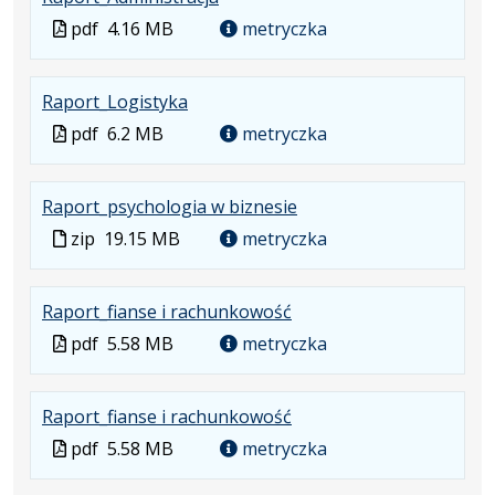
Plik
Rozmiar
Otwiera
karcie.
Plik
pdf
4.16 MB
metryczka
w
pliku:
się
w
formacie:
4.16
w
formacie
.
.
.
Raport_Logistyka
pdf
MB
nowej
Plik
Rozmiar
Otwiera
karcie.
Plik
pdf
6.2 MB
metryczka
w
pliku:
się
w
formacie:
6.2
w
formacie
.
.
Raport_psychologia w biznesie
pdf
MB
nowej
Plik
Rozmiar
karcie.
Plik
zip
19.15 MB
metryczka
w
pliku:
w
formacie:
19.15
formacie
.
.
.
Raport_fianse i rachunkowość
zip
MB
Plik
Rozmiar
Otwiera
Plik
pdf
5.58 MB
metryczka
w
pliku:
się
w
formacie:
5.58
w
formacie
.
.
.
Raport_fianse i rachunkowość
pdf
MB
nowej
Plik
Rozmiar
Otwiera
karcie.
Plik
pdf
5.58 MB
metryczka
w
pliku:
się
w