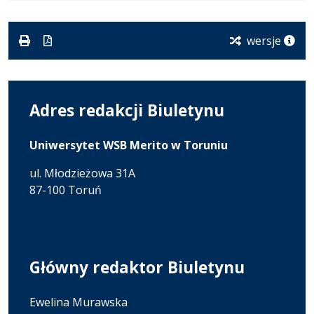
formacie:
5.58
w
formacie
pdf
MB
nowej
karcie.
wersje
Adres redakcji Biuletynu
Uniwersytet WSB Merito w Toruniu
ul. Młodzieżowa 31A
87-100 Toruń
Główny redaktor Biuletynu
Ewelina Murawska