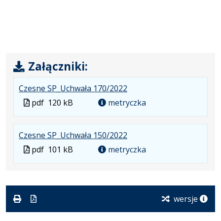
Załączniki:
.
.
.
Czesne SP_Uchwała 170/2022
Plik
Rozmiar
Otwiera
Plik
pdf
120 kB
metryczka
w
pliku:
się
w
formacie:
120
w
formacie
.
.
.
Czesne SP_Uchwała 150/2022
pdf
kB
nowej
Plik
Rozmiar
Otwiera
karcie.
Plik
pdf
101 kB
metryczka
w
pliku:
się
w
formacie:
101
w
formacie
pdf
kB
nowej
karcie.
wersje