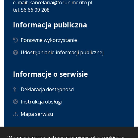
e-mail: kancelaria@torun.merito.pl
tel. 56 66 09 208
Informacja publiczna
Ponowne wykorzystanie
Udostępnianie informacji publicznej
Informacje o serwisie
Deklaracja dostępności
Instrukcja obsługi
Mapa serwisu
Statystyka i dane osobowe
W ramach naszej witryny stosujemy pliki cookies w