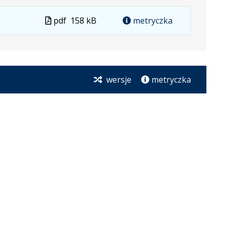
formacie
Plik
pdf
158 kB
metryczka
w
formacie
wersje
metryczka