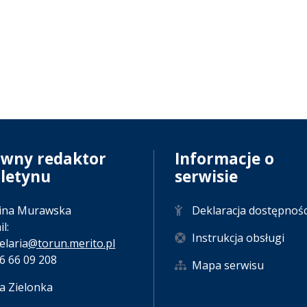
ówny redaktor
Informacje o
uletynu
serwisie
ina Murawska
Deklaracja dostępnośc
l:
Instrukcja obsługi
elaria
@torun.merito.pl
56 66 09 208
Mapa serwisu
a Zielonka