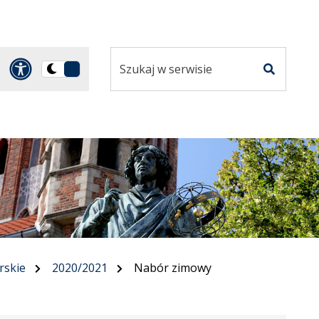
Szukaj
Panel dostosowania ułatwi
Przełącz
w
Szukaj
na
serwisie
wersję
ciemną
rskie
2020/2021
Nabór zimowy