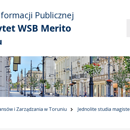
Przejdź do treści
Przejdź do mapy
Przejdź do
nformacji Publicznej
głównego menu
serwisu
ytet WSB Merito
u
ansów i Zarządzania w Toruniu
Jednolite studia magiste