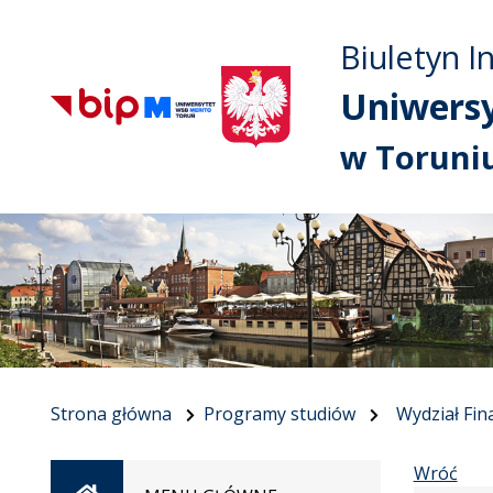
Biuletyn I
Uniwers
w Toruni
Strona główna
Programy studiów
Wydział Fin
Wróć