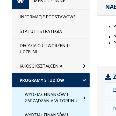
Strona
MENU GŁÓWNE
NA
główna
INFORMACJE PODSTAWOWE
P
STATUT I STRATEGIA
P
P
DECYZJA O UTWORZENIU
UCZELNI
JAKOŚĆ KSZTAŁCENIA
Z
PROGRAMY STUDIÓW
P
WYDZIAŁ FINANSÓW I
ZARZĄDZANIA W TORUNIU
n
WYDZIAŁ FINANSÓW I