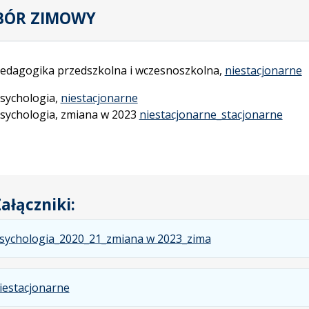
BÓR ZIMOWY
edagogika przedszkolna i wczesnoszkolna,
niestacjonarne
sychologia,
niestacjonarne
sychologia, zmiana w 2023
niestacjonarne_stacjonarne
ałączniki:
.
.
.
sychologia_2020_21_zmiana w 2023_zima
Plik
Rozmiar
Otwiera
w
pliku:
się
.
.
.
iestacjonarne
formacie:
991
w
Plik
Rozmiar
Otwiera
pdf
kB
nowej