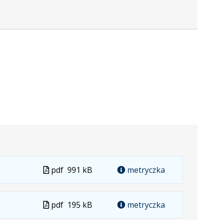
Plik
pdf
991 kB
metryczka
w
formacie
Plik
pdf
195 kB
metryczka
w